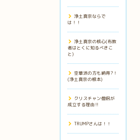
浄土真宗ならで
は！！
浄土真宗の核心(布教
者はとくに知るべきこ
と)
空華派の方も納得?！
(浄土真宗の根本)
クリスチャン僧侶が
成立する理由‼️
TRUMPさんは！！