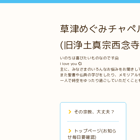
草津めぐみチャペル
(旧浄土真宗西念寺
いのちは喜びたいものなのです🤗
I love you 💞
主に、みなさまのいろんなお悩みをお聞きし
また聖書や仏典の学びをしたり、メモリアル
一人で時空をゆったり過ごしていただくこと
その宗教、大丈夫？
トップページ(お知ら
せ毎日要確認)