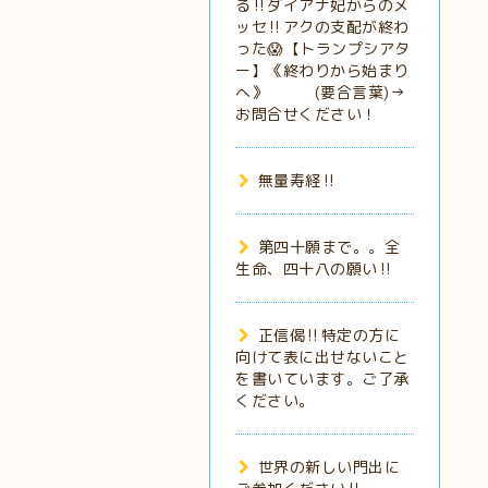
る‼️ダイアナ妃からのメ
ッセ‼️アクの支配が終わ
った😱【トランプシアタ
ー】《終わりから始まり
へ》 (要合言葉)→
お問合せください！
無量寿経‼️
第四十願まで。。全
生命、四十八の願い‼️
正信偈‼️特定の方に
向けて表に出せないこと
を書いています。ご了承
ください。
世界の新しい門出に