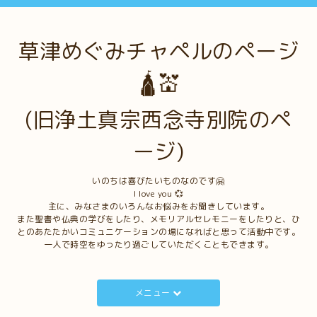
草津めぐみチャペルのページ
🛕💒
(旧浄土真宗西念寺別院のペ
ージ)
いのちは喜びたいものなのです🤗
I love you 💞
主に、みなさまのいろんなお悩みをお聞きしています。
また聖書や仏典の学びをしたり、メモリアルセレモニーをしたりと、ひ
とのあたたかいコミュニケーションの場になればと思って活動中です。
一人で時空をゆったり過ごしていただくこともできます。
メニュー