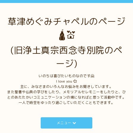
草津めぐみチャペルのページ
🛕💒
(旧浄土真宗西念寺別院のペ
ージ)
いのちは喜びたいものなのです🤗
I love you 💞
主に、みなさまのいろんなお悩みをお聞きしています。
また聖書や仏典の学びをしたり、メモリアルセレモニーをしたりと、ひ
とのあたたかいコミュニケーションの場になればと思って活動中です。
一人で時空をゆったり過ごしていただくこともできます。
メニュー