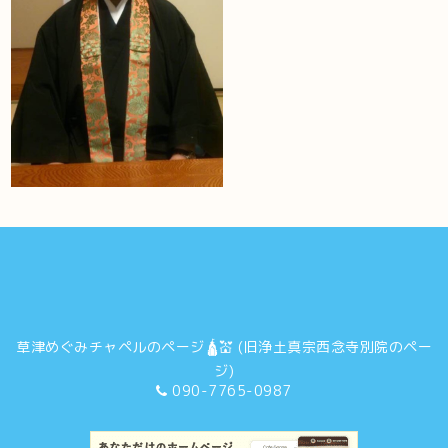
草津めぐみチャペルのページ🛕💒 (旧浄土真宗西念寺別院のペー
ジ)
090-7765-0987