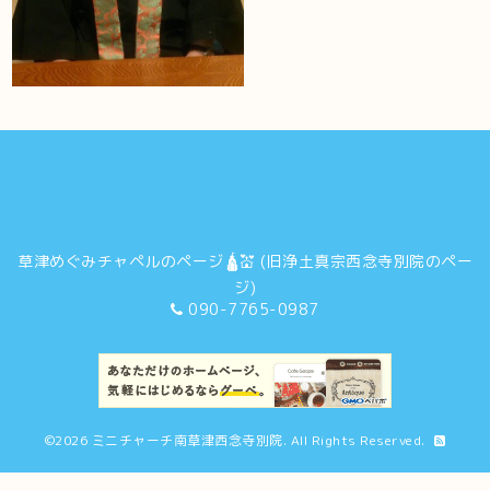
草津めぐみチャペルのページ🛕💒 (旧浄土真宗西念寺別院のペー
ジ)
090-7765-0987
©2026
ミニチャーチ南草津西念寺別院
. All Rights Reserved.