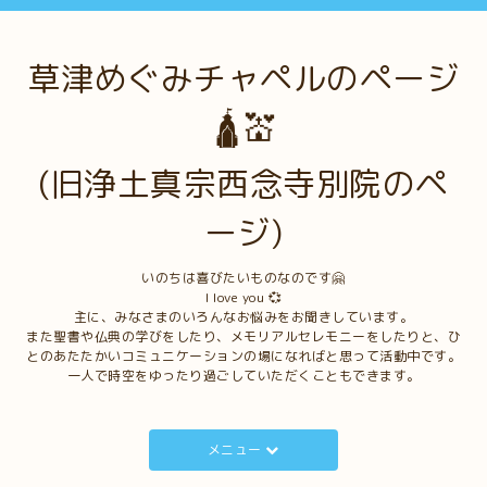
草津めぐみチャペルのページ
🛕💒
(旧浄土真宗西念寺別院のペ
ージ)
いのちは喜びたいものなのです🤗
I love you 💞
主に、みなさまのいろんなお悩みをお聞きしています。
また聖書や仏典の学びをしたり、メモリアルセレモニーをしたりと、ひ
とのあたたかいコミュニケーションの場になればと思って活動中です。
一人で時空をゆったり過ごしていただくこともできます。
メニュー